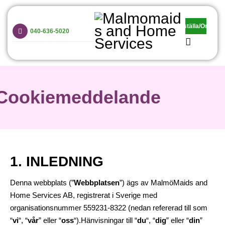
Malmomaids and Home Services
Beställa/Order
Vi är grymma på hemstädning, barnpassning och trappstädning!
040-636-5020
Hem
Privat
Cookiemeddelande
Företag
Priser
Anställda
1. INLEDNING
Avbokning
Denna webbplats (”
Webbplatsen
”) ägs av MalmöMaids and
Kontakt
Home Services AB, registrerat i Sverige med
organisationsnummer 559231-8322 (nedan refererad till som
“
vi
“, “
vår
” eller “
oss
“).Hänvisningar till “
du
“, “
dig
” eller “
din
”