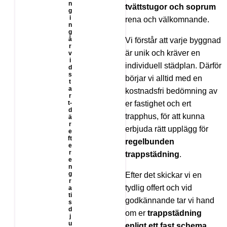
n
tvättstugor och soprum
g
i
rena och välkomnande.
n
g
å
Vi förstår att varje byggnad
r
är unik och kräver en
v
i
individuell städplan. Därför
d
s
börjar vi alltid med en
t
a
kostnadsfri bedömning av
r
t-
er fastighet och ert
d
trapphus, för att kunna
ä
r
erbjuda rätt upplägg för
e
ft
regelbunden
e
r
trappstädning
.
e
n
g
Efter det skickar vi en
r
tydlig offert och vid
a
ti
godkännande tar vi hand
s
d
om er
trappstädning
j
u
enligt ett fast schema
,