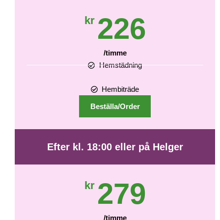
226
kr
/timme
Hemstädning
Hembiträde
Beställa/Order
Efter kl. 18:00 eller på Helger
279
kr
/timme