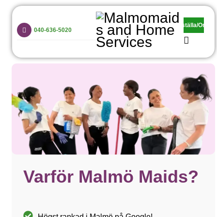
Malmomaids and Home Services
Beställa/Order
Vi är grymma på hemstädning, barnpassning och trappstädning!
040-636-5020
Hem
Privat
Företag
Priser
Anställda
Avbokning
Varför Malmö Maids?
Kontakt
Högst rankad i Malmö på Google!