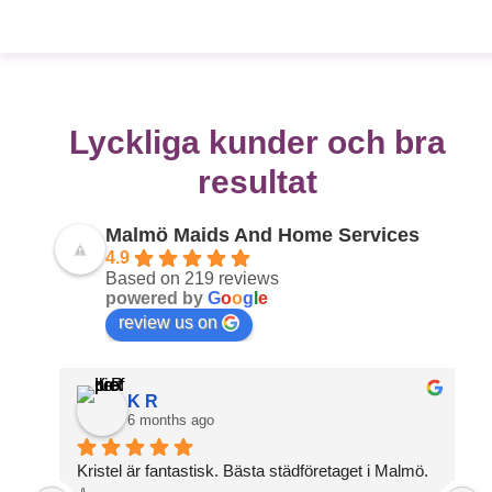
Lyckliga kunder och bra
resultat
Malmö Maids And Home Services
4.9
Based on 219 reviews
powered by
G
o
o
g
l
e
review us on
K R
6 months ago
Kristel är fantastisk. Bästa städföretaget i Malmö. 