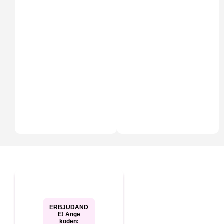
ERBJUDAND
E! Ange
koden: