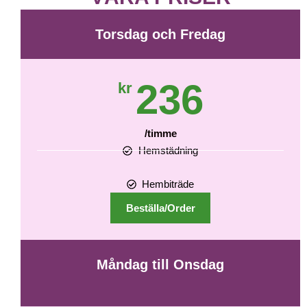
Torsdag och Fredag
236
kr
/timme
Hemstädning
Hembiträde
Beställa/Order
Måndag till Onsdag