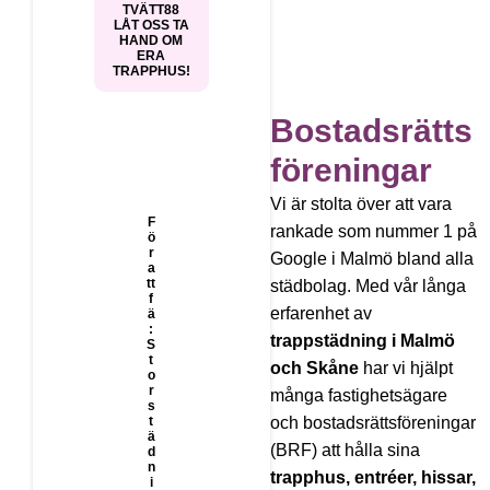
TVÄTT88
LÅT OSS TA
HAND OM
ERA
TRAPPHUS!
Bostadsrätts
föreningar
Vi är stolta över att vara
F
rankade som nummer 1 på
ö
r
Google i Malmö bland alla
a
tt
städbolag. Med vår långa
f
erfarenhet av
ä
:
trappstädning i Malmö
S
t
och Skåne
har vi hjälpt
o
r
många fastighetsägare
s
t
och bostadsrättsföreningar
ä
(BRF) att hålla sina
d
n
trapphus, entréer, hissar,
i