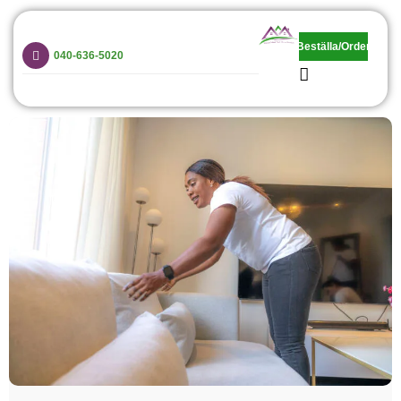
Malmomaids and Home Services
Beställa/Order
Vi är grymma på hemstädning, barnpassning och trappstädning!
040-636-5020
Hem
Privat
Företag
Priser
Anställda
Avbokning
Kontakt