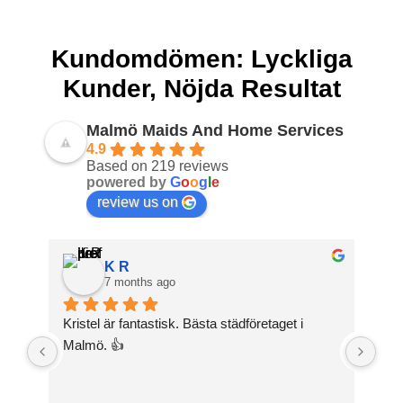
Kundomdömen: Lyckliga
Kunder, Nöjda Resultat
Malmö Maids And Home Services
4.9
Based on 219 reviews
powered by
G
o
o
g
l
e
review us on
K R
7 months ago
Kristel är fantastisk. Bästa städföretaget i 
Malmö. 👍