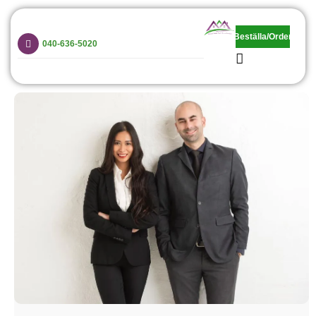
Malmomaids and Home Services
Beställa/Order
Vi är grymma på hemstädning, barnpassning och trappstädning!
040-636-5020
Hem
Privat
Företag
Priser
Anställda
Avbokning
Kontakt