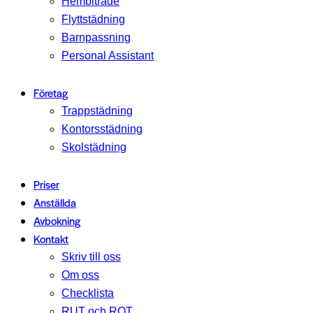
Hembiträde
Flyttstädning
Barnpassning
Personal Assistant
Företag
Trappstädning
Kontorsstädning
Skolstädning
Priser
Anställda
Avbokning
Kontakt
Skriv till oss
Om oss
Checklista
RUT och ROT