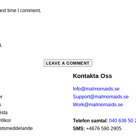
ext time I comment.
d.
Kontakta Oss
Info@malmomaids.se
er
Support@malmomaids.se
s
Work@malmomaids.se
ista
illkor
Telefon samtal:
040 636 50 
itetsmeddelande
SMS:
+4676 590 2905