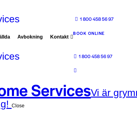
1 800 458 56 97
BOOK ONLINE
ällda
Avbokning
Kontakt
1 800 458 56 97
ome Services
Vi är gry
g!
Close